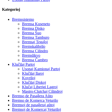
Kategorioj
Bremssistemo
Bremsa Kuseneto
Bremsa Disko
Bremsa Ŝuo
Bremsa Tamburo
Bremsaj Tegaĵoj
Bremskalibrilo
Bremsa Cilindro
Bremslikvo
Bremsa Ĉambro
Kluĉilaj Partoj
Usonaj Kamionaj Partoj
Kluĉilaj Ilaroj
Kovriloj
Kluĉilaj Diskoj
Kluĉaj Liberigi Lagroj
Mastro-Clutchaj Cilindroj
Bremso de Pasaĝera Aŭto
Bremso de Komerca Veturilo
Bremsoj de pasaĝeraj aŭtoj
Bremsoj de Komercaj Veturiloj