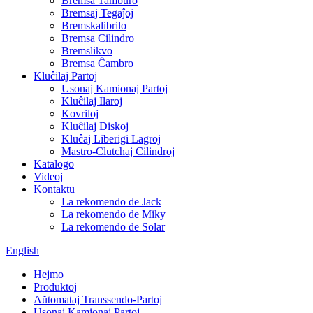
Bremsa Tamburo
Bremsaj Tegaĵoj
Bremskalibrilo
Bremsa Cilindro
Bremslikvo
Bremsa Ĉambro
Kluĉilaj Partoj
Usonaj Kamionaj Partoj
Kluĉilaj Ilaroj
Kovriloj
Kluĉilaj Diskoj
Kluĉaj Liberigi Lagroj
Mastro-Clutchaj Cilindroj
Katalogo
Videoj
Kontaktu
La rekomendo de Jack
La rekomendo de Miky
La rekomendo de Solar
English
Hejmo
Produktoj
Aŭtomataj Transsendo-Partoj
Usonaj Kamionaj Partoj