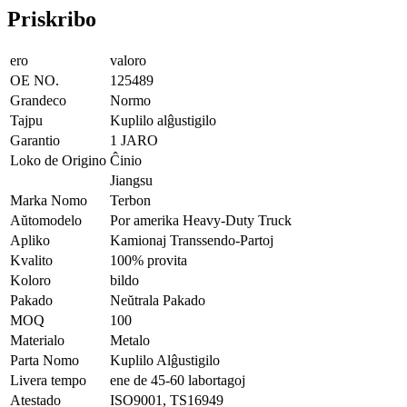
Priskribo
ero
valoro
OE NO.
125489
Grandeco
Normo
Tajpu
Kuplilo alĝustigilo
Garantio
1 JARO
Loko de Origino
Ĉinio
Jiangsu
Marka Nomo
Terbon
Aŭtomodelo
Por amerika Heavy-Duty Truck
Apliko
Kamionaj Transsendo-Partoj
Kvalito
100% provita
Koloro
bildo
Pakado
Neŭtrala Pakado
MOQ
100
Materialo
Metalo
Parta Nomo
Kuplilo Alĝustigilo
Livera tempo
ene de 45-60 labortagoj
Atestado
ISO9001, TS16949