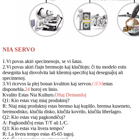
NIA SERVO
1.Vi povas akiri specimenojn, se vi ŝatas.
2.Vi povas akiri ĉiajn bremsojn kaj kluĉilojn; ĉi tiu modelo estis
desegnita kaj disvolvita laŭ klientoj-specifoj kaj desegnaĵoj aŭ
specimenoj.
3.Vi ricevos la plej bonan kvaliton kaj servon.
OEM
estas
disponebla.
24
horoj en linio.
Kvalito Estas Nia Kulturo.
Oftaj Demandoj
Q1: Kio estas viaj miaj produktoj?
R: Niaj miaj produktoj estas bremso kaj kuplilo. bremsa kuseneto,
bremsodisko, kluĉila disko, kluĉila kovrilo, kluĉila liberlagro.
Q2: Kio estas viaj pagkondiĉoj?
A: Pagkondiĉoj estas T/T aŭ L/C.
Q3: Kio estas via livera tempo?
R: La livera tempo estas 45-65 tagoj.