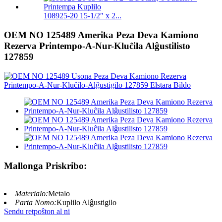
108925-20 15-1/2″ x 2...
OEM NO 125489 Amerika Peza Deva Kamiono
Rezerva Printempo-A-Nur-Kluĉila Alĝustilisto
127859
Mallonga Priskribo:
Materialo:
Metalo
Parta Nomo:
Kuplilo Alĝustigilo
Sendu retpoŝton al ni