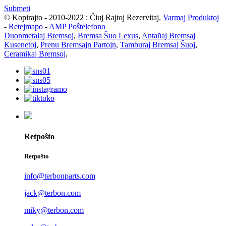
Submeti
© Kopirajto - 2010-2022 : Ĉiuj Rajtoj Rezervitaj.
Varmaj Produktoj
-
Retejmapo
-
AMP Poŝtelefono
Duonmetalaj Bremsoj
,
Bremsa Ŝuo Lexus
,
Antaŭaj Bremsaj
Kusenetoj
,
Prenu Bremsajn Partojn
,
Tamburaj Bremsaj Ŝuoj
,
Ceramikaj Bremsoj
,
Retpoŝto
Retpoŝto
info@terbonparts.com
jack@terbon.com
miky@terbon.com