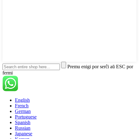
Premu enigi por serĉi aŭ ESC por
fermi
English
French
German
Portuguese
Spanish
Russian
Japanese