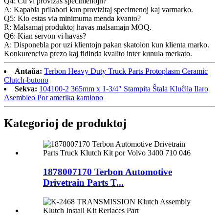
Q4: Ĉu vi provizas specimenojn?
A: Kapabla prilabori kun provizitaj specimenoj kaj varmarko.
Q5: Kio estas via minimuma menda kvanto?
R: Malsamaj produktoj havas malsamajn MOQ.
Q6: Kian servon vi havas?
A: Disponebla por uzi klientojn pakan skatolon kun klienta marko.
Konkurenciva prezo kaj fidinda kvalito inter kunula merkato.
Antaŭa:
Terbon Heavy Duty Truck Parts Protoplasm Ceramic
Clutch-butono
Sekva:
104100-2 365mm x 1-3/4″ Stampita Ŝtala Kluĉila Ilaro
Asembleo Por amerika kamiono
Kategorioj de produktoj
1878007170 Terbon Automotive
Drivetrain Parts T...