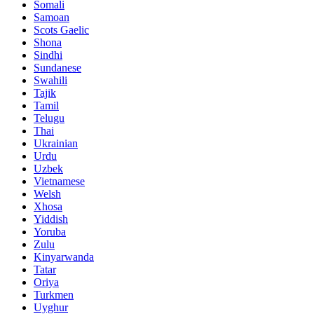
Somali
Samoan
Scots Gaelic
Shona
Sindhi
Sundanese
Swahili
Tajik
Tamil
Telugu
Thai
Ukrainian
Urdu
Uzbek
Vietnamese
Welsh
Xhosa
Yiddish
Yoruba
Zulu
Kinyarwanda
Tatar
Oriya
Turkmen
Uyghur