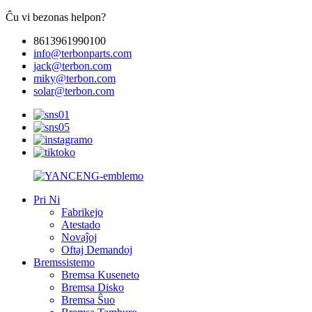
Ĉu vi bezonas helpon?
8613961990100
info@terbonparts.com
jack@terbon.com
miky@terbon.com
solar@terbon.com
Pri Ni
Fabrikejo
Atestado
Novaĵoj
Oftaj Demandoj
Bremssistemo
Bremsa Kuseneto
Bremsa Disko
Bremsa Ŝuo