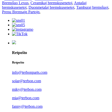
Bremsŝuo Lexus
,
Ceramikaj bremskusenetoj
,
Antaŭaj
bremskusenetoj
,
Duonmetalaj bremskusenetoj
,
Tamburaj bremsŝuoj
,
Prenu Bremsajn Partojn
,
Retpoŝto
Retpoŝto
info@terbonparts.com
solar@terbon.com
miky@terbon.com
mia@terbon.com
fanny@terbon.com