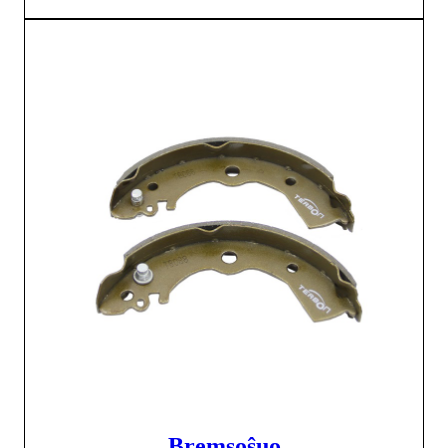
Bremsoŝuo