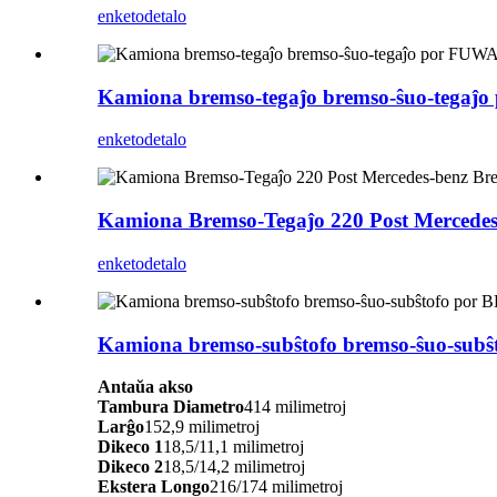
enketo
detalo
Kamiona bremso-tegaĵo bremso-ŝuo-tegaĵ
enketo
detalo
Kamiona Bremso-Tegaĵo 220 Post Mercedes
enketo
detalo
Kamiona bremso-subŝtofo bremso-ŝuo-sub
Antaŭa akso
Tambura Diametro
414 milimetroj
Larĝo
152,9 milimetroj
Dikeco 1
18,5/11,1 milimetroj
Dikeco 2
18,5/14,2 milimetroj
Ekstera Longo
216/174 milimetroj