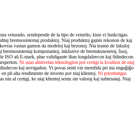
ra veturado, sendepende de la tipo de veturilo, kiun vi funkciigas.
valitaj bremsosistemaj produktoj. Niaj produktoj gajnis rekonon de kaj
uj kovras vastan gamon da modeloj kaj bezonoj. Nia teamo de fakuloj
iaj bremsosistemaj komponantoj, inkluzive de bremskusenetoj, ŝuoj,
mple ISO aŭ E-mark, plue validigante ilian longdaŭrecon kaj fidindecon.
ursperton.
Ni uzas altnivelan teknologion por certigi la kvaliton de niaj
n, fidindecon kaj novigadon. Vi povas senti vin memfida pri nia engaĝiĝo
n pli alta rendimento de investo por niaj klientoj.
Ni prioritatigas
nin al certigi, ke niaj klientoj sentu sin valoraj kaj subtenataj.
Niaj