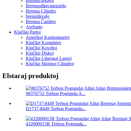
Bremso-tegaĵoj
Bremsodikecmezurilo
Bremsa Cilindro
bremslikvaĵo
Bremsa Ĉambro
Aerfonto
Kluĉilaj Partoj
Amerikaj Kamionpartoj
Kluĉilaj Kompletoj
Kluĉilaj Kovriloj
Kluĉilaj Diskoj
Kluĉilaj Liberigaj Lagroj
Kluĉilaj Majstraj Cilindroj
Elstaraj produktoj
98376752 Terbon Pogranda A...
D1737-8449 Terbon Pogranda...
432000015R Terbon Pogranda...