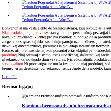
Terbon Pogranda Aŭto Aŭto B...
Terbon Pogranda Aŭto Aŭto B...
Bonvenon al nia vasta elekto de bremsosistemoj, kiuj revolucias la aŭ
Niaj produktaj trajtoj kovras
vastan gamon de personaŭtoj, pezŝarĝaj kam
novaj kaj revenantaj klientoj pro nia kontinua plibonigo de la produk
zorgeme desegnas kaj fabrikas ĉi tiujn partojn uzante diversajn mate
diskoj kaj dikecmezuriloj, plenumas la plej altajn industriajn normojn.
Krome, niaj bremsosistemaj komponantoj estas ekipitaj per bruoredukt
produktoj.
Niaj bremsaj sistemoj estas alt-efikecaj, daŭremaj kaj facile
al sekureco kaj novigado dum vi veturas.
Nia aŭtomatigita produktado 
servokvaliton.
Ni prioritatigas ne nur la kvaliton de niaj produktoj, sed
bremsoj estas desegnitaj por sekureco, sendepende de la modelo, kiun 
Lernu Pli
Bremso-tegaĵoj
Kamiona bremsoosubŝtofo bremsoŝuosubŝ