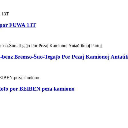
o por FUWA 13T
-benz Bremso-Ŝuo-Tegaĵo Por Pezaj Kamionoj Antaŭfi
ŝtofo por BEIBEN peza kamiono