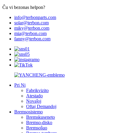
Ĉu vi bezonas helpon?
info@terbonparts.com
solar@terbon.com
miky@terbon.com
mia@terbon.com
fanny@terbon.com
Pri Ni
Fabrikvizito
Atestado
Novaĵoj
Oftaj Demandoj
Bremsosistemo
Bremskuseneto
Bremso-disko
Bremsoŝuo