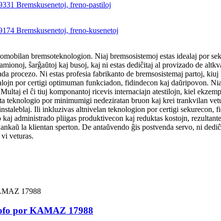
tomobilan bremsoteknologion. Niaj bremsosistemoj estas idealaj por seku
ionoj, ŝarĝaŭtoj kaj busoj, kaj ni estas dediĉitaj al provizado de altk
tada procezo.
Ni estas profesia fabrikanto de bremsosistemaj partoj, ki
rialojn por certigi optimuman funkciadon, fidindecon kaj daŭripovon. N
Multaj el ĉi tiuj komponantoj ricevis internaciajn atestilojn, kiel ekze
a teknologio por minimumigi nedeziratan bruon kaj krei trankvilan vet
 instaleblaj. Ili inkluzivas altnivelan teknologion por certigi sekureco
kaj administrado pliigas produktivecon kaj reduktas kostojn, rezultante e
 ankaŭ la klientan sperton. De antaŭvendo ĝis postvenda servo, ni dediĉas 
vi veturas.
tofo por KAMAZ 17988