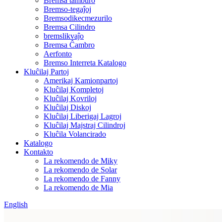
Bremsa tamburo
Bremso-tegaĵoj
Bremsodikecmezurilo
Bremsa Cilindro
bremslikvaĵo
Bremsa Ĉambro
Aerfonto
Bremso Interreta Katalogo
Kluĉilaj Partoj
Amerikaj Kamionpartoj
Kluĉilaj Kompletoj
Kluĉilaj Kovriloj
Kluĉilaj Diskoj
Kluĉilaj Liberigaj Lagroj
Kluĉilaj Majstraj Cilindroj
Kluĉila Volancirado
Katalogo
Kontakto
La rekomendo de Miky
La rekomendo de Solar
La rekomendo de Fanny
La rekomendo de Mia
English