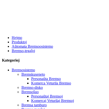
Hejmo
Produktoj
Aŭtomata Bremsoosistemo
Bremso-tegaĵoj
Kategorioj
Bremsosistemo
Bremskuseneto
Personaŭta Bremso
Komerca Veturila Bremso
Bremso-disko
Bremsoŝuo
Personaŭtaj Bremsoj
Komercaj Veturilaj Bremsoj
Bremsa tamburo