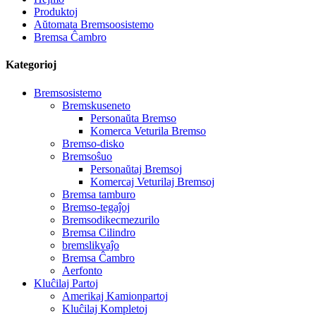
Produktoj
Aŭtomata Bremsoosistemo
Bremsa Ĉambro
Kategorioj
Bremsosistemo
Bremskuseneto
Personaŭta Bremso
Komerca Veturila Bremso
Bremso-disko
Bremsoŝuo
Personaŭtaj Bremsoj
Komercaj Veturilaj Bremsoj
Bremsa tamburo
Bremso-tegaĵoj
Bremsodikecmezurilo
Bremsa Cilindro
bremslikvaĵo
Bremsa Ĉambro
Aerfonto
Kluĉilaj Partoj
Amerikaj Kamionpartoj
Kluĉilaj Kompletoj