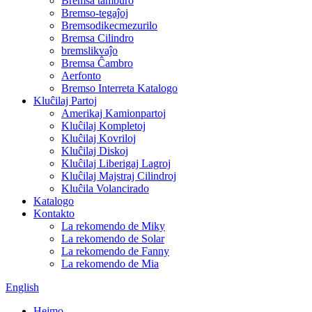
Bremsa tamburo
Bremso-tegaĵoj
Bremsodikecmezurilo
Bremsa Cilindro
bremslikvaĵo
Bremsa Ĉambro
Aerfonto
Bremso Interreta Katalogo
Kluĉilaj Partoj
Amerikaj Kamionpartoj
Kluĉilaj Kompletoj
Kluĉilaj Kovriloj
Kluĉilaj Diskoj
Kluĉilaj Liberigaj Lagroj
Kluĉilaj Majstraj Cilindroj
Kluĉila Volancirado
Katalogo
Kontakto
La rekomendo de Miky
La rekomendo de Solar
La rekomendo de Fanny
La rekomendo de Mia
English
Hejmo