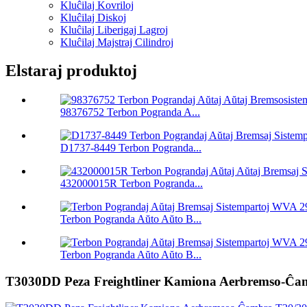
Kluĉilaj Kovriloj
Kluĉilaj Diskoj
Kluĉilaj Liberigaj Lagroj
Kluĉilaj Majstraj Cilindroj
Elstaraj produktoj
98376752 Terbon Pogranda A...
D1737-8449 Terbon Pogranda...
432000015R Terbon Pogranda...
Terbon Pogranda Aŭto Aŭto B...
Terbon Pogranda Aŭto Aŭto B...
T3030DD Peza Freightliner Kamiona Aerbremso-Ĉa