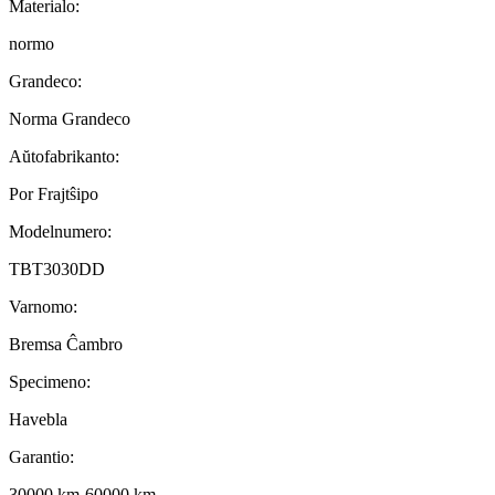
Materialo:
normo
Grandeco:
Norma Grandeco
Aŭtofabrikanto:
Por Frajtŝipo
Modelnumero:
TBT3030DD
Varnomo:
Bremsa Ĉambro
Specimeno:
Havebla
Garantio:
30000 km-60000 km