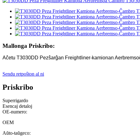
Mallonga Priskribo:
Aĉetu T3030DD Pezŝarĝan Freightliner-kamionan Aerbremsoĉam
Sendu retpoŝton al ni
Priskribo
Superrigardo
Esencaj detaloj
OE-numero:
OEM
Aŭto-taŭgeco: