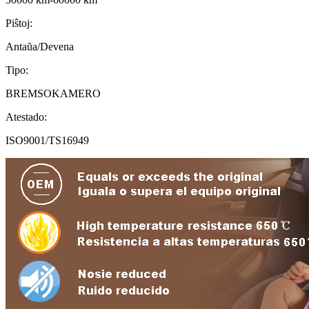
Piŝtoj:
Antaŭa/Devena
Tipo:
BREMSOKAMERO
Atestado:
ISO9001/TS16949