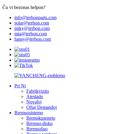
Ĉu vi bezonas helpon?
info@terbonparts.com
solar@terbon.com
miky@terbon.com
mia@terbon.com
fanny@terbon.com
Pri Ni
Fabrikvizito
Atestado
Novaĵoj
Oftaj Demandoj
Bremsosistemo
Bremskuseneto
Bremso-disko
Bremsoŝuo