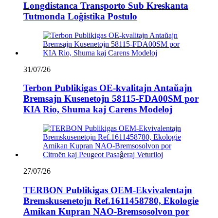
Longdistanca Transporto Sub Kreskanta
Tutmonda Loĝistika Postulo
31/07/26
Terbon Publikigas OE-kvalitajn Antaŭajn
Bremsajn Kusenetojn 58115-FDA00SM por
KIA Rio, Shuma kaj Carens Modeloj
27/07/26
TERBON Publikigas OEM-Ekvivalentajn
Bremskusenetojn Ref.1611458780, Ekologie
Amikan Kupran NAO-Bremsosolvon por