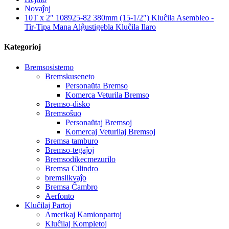
Novaĵoj
10T x 2″ 108925-82 380mm (15-1/2″) Kluĉila Asembleo -
Tir-Tipa Mana Alĝustigebla Kluĉila Ilaro
Kategorioj
Bremsosistemo
Bremskuseneto
Personaŭta Bremso
Komerca Veturila Bremso
Bremso-disko
Bremsoŝuo
Personaŭtaj Bremsoj
Komercaj Veturilaj Bremsoj
Bremsa tamburo
Bremso-tegaĵoj
Bremsodikecmezurilo
Bremsa Cilindro
bremslikvaĵo
Bremsa Ĉambro
Aerfonto
Kluĉilaj Partoj
Amerikaj Kamionpartoj
Kluĉilaj Kompletoj