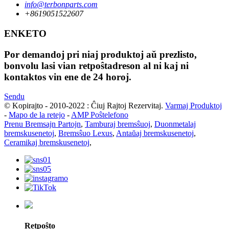
info@terbonparts.com
+8619051522607
ENKETO
Por demandoj pri niaj produktoj aŭ prezlisto,
bonvolu lasi vian retpoŝtadreson al ni kaj ni
kontaktos vin ene de 24 horoj.
Sendu
© Kopirajto - 2010-2022 : Ĉiuj Rajtoj Rezervitaj.
Varmaj Produktoj
-
Mapo de la retejo
-
AMP Poŝtelefono
Prenu Bremsajn Partojn
,
Tamburaj bremsŝuoj
,
Duonmetalaj
bremskusenetoj
,
Bremsŝuo Lexus
,
Antaŭaj bremskusenetoj
,
Ceramikaj bremskusenetoj
,
Retpoŝto