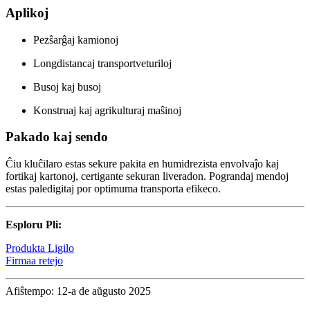
Aplikoj
Pezŝarĝaj kamionoj
Longdistancaj transportveturiloj
Busoj kaj busoj
Konstruaj kaj agrikulturaj maŝinoj
Pakado kaj sendo
Ĉiu kluĉilaro estas sekure pakita en humidrezista envolvaĵo kaj
fortikaj kartonoj, certigante sekuran liveradon. Pograndaj mendoj
estas paledigitaj por optimuma transporta efikeco.
Esploru Pli:
Produkta Ligilo
Firmaa retejo
Afiŝtempo: 12-a de aŭgusto 2025