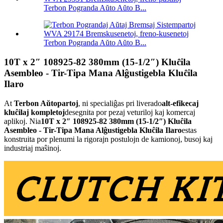
Terbon Pogranda Aŭto Aŭto B...
Terbon Pogranda Aŭto Aŭto B...
10T x 2″ 108925-82 380mm (15-1/2″) Kluĉila
Asembleo - Tir-Tipa Mana Alĝustigebla Kluĉila
Ilaro
At
Terbon Aŭtopartoj
, ni specialiĝas pri liverado
alt-efikecaj
kluĉilaj kompletoj
desegnita por pezaj veturiloj kaj komercaj
aplikoj. Nia
10T x 2″ 108925-82 380mm (15-1/2″) Kluĉila
Asembleo - Tir-Tipa Mana Alĝustigebla Kluĉila Ilaro
estas
konstruita por plenumi la rigorajn postulojn de kamionoj, busoj kaj
industriaj maŝinoj.