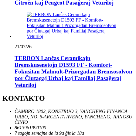
Citroën kaj Peugeot Pasaĝeraj Veturiloj
21/07/26
TERBON Lanĉas Ceramikajn
Bremskusenetojn D1593 FF - Komfort-
Fokusitan Malmult-Prizorgadan Bremsosolvon
por Ĉiutagaj Urbaj kaj Familiaj Pasaĝeraj
Veturiloj
KONTAKTO
ĈAMBRO 1802, KONSTRUO 3, YANCHENG FINANCA
URBO, NO. 5-ARCENTA AVENO, YANCHENG, JIANGSU,
ĈINIO
8613961990100
7 tagojn semajne de la 9a ĝis la 18a