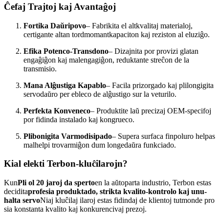
Ĉefaj Trajtoj kaj Avantaĝoj
Fortika Daŭripovo
– Fabrikita el altkvalitaj materialoj,
certigante altan tordmomantkapaciton kaj reziston al eluziĝo.
Efika Potenco-Transdono
– Dizajnita por provizi glatan
engaĝiĝon kaj malengagiĝon, reduktante streĉon de la
transmisio.
Mana Alĝustiga Kapablo
– Facila prizorgado kaj plilongigita
servodaŭro per ebleco de alĝustigo sur la veturilo.
Perfekta Konveneco
– Produktite laŭ precizaj OEM-specifoj
por fidinda instalado kaj kongrueco.
Plibonigita Varmodisipado
– Supera surfaca finpoluro helpas
malhelpi trovarmiĝon dum longedaŭra funkciado.
Kial elekti Terbon-kluĉilarojn?
Kun
Pli ol 20 jaroj da sperto
en la aŭtoparta industrio, Terbon estas
decidita
profesia produktado, strikta kvalito-kontrolo kaj unu-
halta servo
Niaj kluĉilaj ilaroj estas fidindaj de klientoj tutmonde pro
sia konstanta kvalito kaj konkurencivaj prezoj.