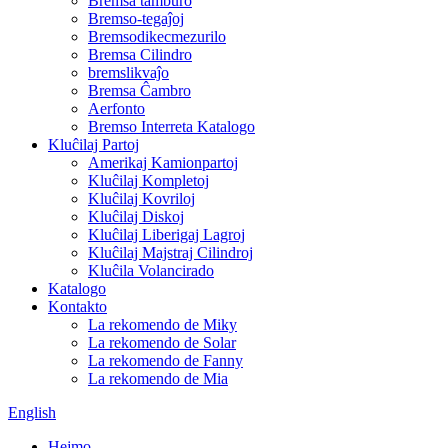
Bremsa tamburo
Bremso-tegaĵoj
Bremsodikecmezurilo
Bremsa Cilindro
bremslikvaĵo
Bremsa Ĉambro
Aerfonto
Bremso Interreta Katalogo
Kluĉilaj Partoj
Amerikaj Kamionpartoj
Kluĉilaj Kompletoj
Kluĉilaj Kovriloj
Kluĉilaj Diskoj
Kluĉilaj Liberigaj Lagroj
Kluĉilaj Majstraj Cilindroj
Kluĉila Volancirado
Katalogo
Kontakto
La rekomendo de Miky
La rekomendo de Solar
La rekomendo de Fanny
La rekomendo de Mia
English
Hejmo