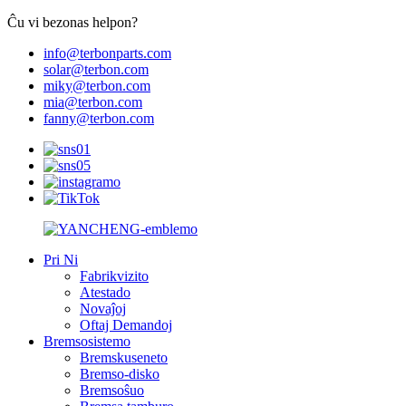
Ĉu vi bezonas helpon?
info@terbonparts.com
solar@terbon.com
miky@terbon.com
mia@terbon.com
fanny@terbon.com
Pri Ni
Fabrikvizito
Atestado
Novaĵoj
Oftaj Demandoj
Bremsosistemo
Bremskuseneto
Bremso-disko
Bremsoŝuo