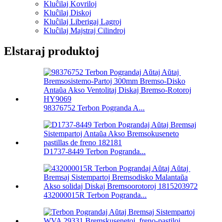
Kluĉilaj Kovriloj
Kluĉilaj Diskoj
Kluĉilaj Liberigaj Lagroj
Kluĉilaj Majstraj Cilindroj
Elstaraj produktoj
98376752 Terbon Pogranda A...
D1737-8449 Terbon Pogranda...
432000015R Terbon Pogranda...